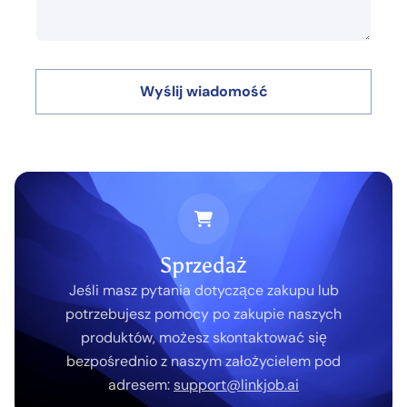
Wyślij wiadomość
Sprzedaż
Jeśli masz pytania dotyczące zakupu lub
potrzebujesz pomocy po zakupie naszych
produktów, możesz skontaktować się
bezpośrednio z naszym założycielem pod
adresem:
support@linkjob.ai