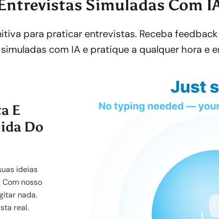
Entrevistas Simuladas Com I
itiva para praticar entrevistas. Receba feedbac
 simuladas com IA e pratique a qualquer hora e e
ta E
uida Do
uas ideias
o. Com nosso
gitar nada.
ta real.