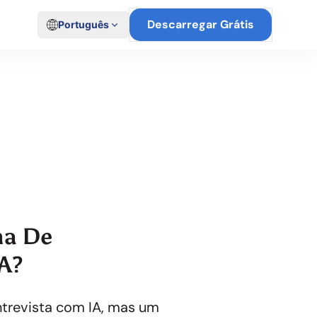
Descarregar Grátis
Português
ue E Conquiste O
ma De
A?
trevista com IA, mas um