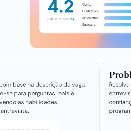
Prob
 com base na descrição da vaga,
Resolva
re-se para perguntas reais e
entrevi
endo as habilidades
confian
entrevista.
program