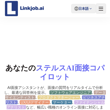
日本語
Linkjobの機能
あなたの
ステルスAI面接コパ
イロット
AI面接アシスタントが、面接の質問をリアルタイムで分析
し、最適な回答例を提示。
ソフトウェアエンジニア
,
データ
サイエンティスト
,
プロダクトマネージャー
,
ビジネスアナ
リスト
,
UX/UIデザイナー
,
マーケター
,
ファイナンシャル
アナリスト
など、幅広い職種のオンライン面接に対応しま