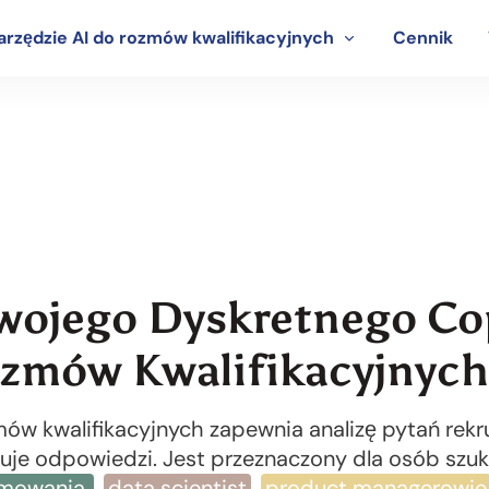
arzędzie AI do rozmów kwalifikacyjnych
Cennik
Funkcje LinkJob AI
wojego Dyskretnego Co
zmów Kwalifikacyjnych
mów kwalifikacyjnych zapewnia analizę pytań rekr
uje odpowiedzi. Jest przeznaczony dla osób szuka
amowania,
,
data scientist
,
product managerowie