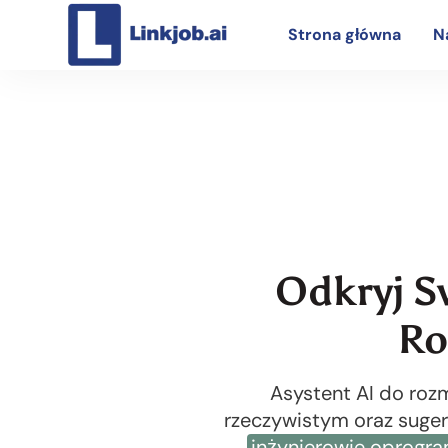
Strona główna
N
Odkryj S
Ro
Asystent AI do roz
rzeczywistym oraz suger
inżynierowie oprogr