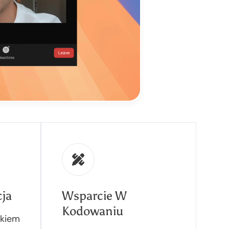
cja
Wsparcie W
Kodowaniu
ikiem