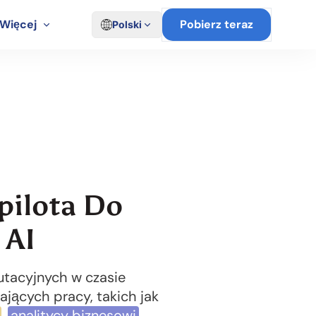
Więcej
Pobierz teraz
Polski
pilota Do
 AI
utacyjnych w czasie
jących pracy, takich jak
,
analitycy biznesowi
,