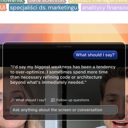
UI
,
specjaliści ds. marketingu
,
analitycy finanso