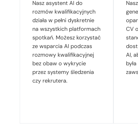
Nasz asystent AI do
Nasz
rozmów kwalifikacyjnych
gene
działa w pełni dyskretnie
opar
na wszystkich platformach
CV o
spotkań. Możesz korzystać
stan
ze wsparcia AI podczas
dos
rozmowy kwalifikacyjnej
AI, 
bez obaw o wykrycie
była
przez systemy śledzenia
zaws
czy rekrutera.