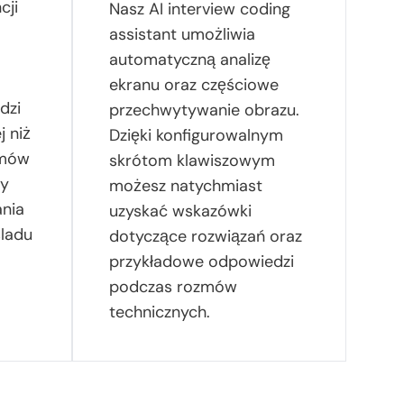
cji
Nasz AI interview coding
assistant umożliwia
automatyczną analizę
ekranu oraz częściowe
dzi
przechwytywanie obrazu.
j niż
Dzięki konfigurowalnym
zmów
skrótom klawiszowym
ny
możesz natychmiast
ania
uzyskać wskazówki
śladu
dotyczące rozwiązań oraz
przykładowe odpowiedzi
podczas rozmów
technicznych.