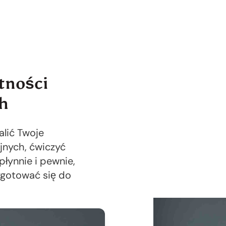
tności
h
alić Twoje
jnych, ćwiczyć
łynnie i pewnie,
gotować się do