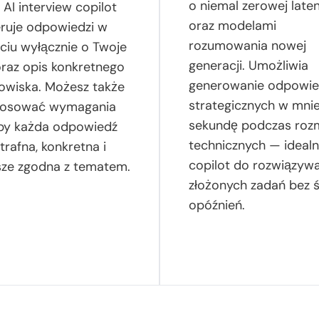
o niemal zerowej laten
 AI interview copilot
oraz modelami
ruje odpowiedzi w
rozumowania nowej
ciu wyłącznie o Twoje
generacji. Umożliwia
raz opis konkretnego
generowanie odpowie
owiska. Możesz także
strategicznych w mnie
tosować wymagania
sekundę podczas ro
aby każda odpowiedź
technicznych — ideal
 trafna, konkretna i
copilot do rozwiązyw
ze zgodna z tematem.
złożonych zadań bez 
opóźnień.